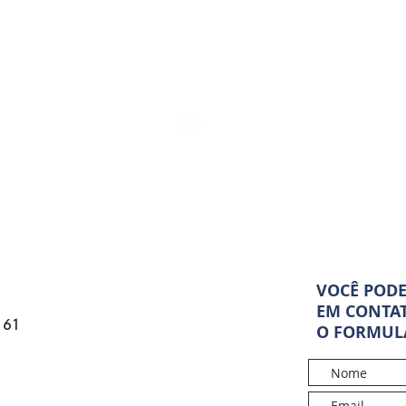
13
(11) 94286-8786
vital
VOCÊ POD
EM CONTA
 61
O FORMULÁ