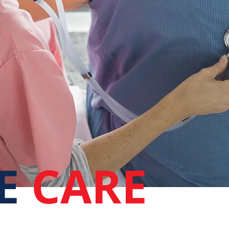
E
CARE