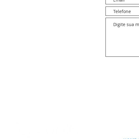
INÍCIO
QUEM 
RESIDE
GALER
61