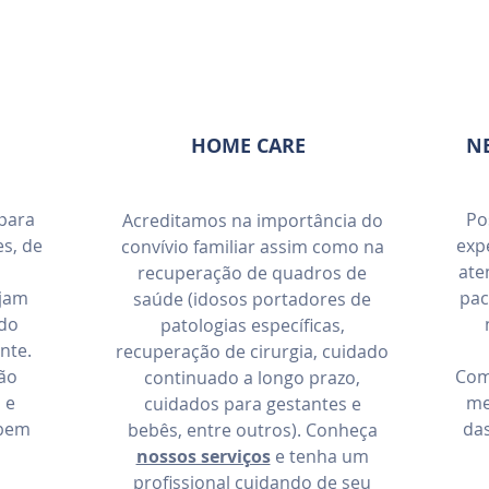
HOME CARE
NE
para
Po
Acreditamos na importância do
s, de
exp
convívio familiar assim como na
ate
recuperação de quadros de
ejam
pac
saúde (idosos portadores de
ado
patologias específicas,
nte.
recuperação de cirurgia, cuidado
são
Com
continuado a longo prazo,
 e
me
cuidados para gestantes e
bem
da
bebês, entre outros). Conheça
nossos serviços
e tenha um
profissional cuidando de seu