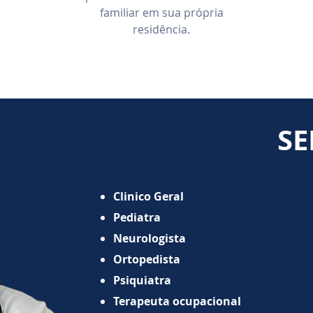
familiar em sua própria
residência.
SE
Clinico Geral
Pediatra
Neurologista
Ortopedista
Psiquiatra
Terapeuta ocupacional