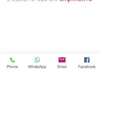
(11) 4813-2313
(11) 94286-8786
Phone
WhatsApp
Email
Facebook
vitallycare@outlook.com
ENDEREÇO
Praça Victório Del Campo, 61
Jardim Eridano - Itú